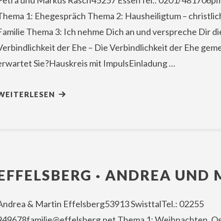
Petra und Markus Rasch45257 EssenTel.: 0201/481706p
Thema 1: Ehegespräch Thema 2: Hausheiligtum – christlic
Familie Thema 3: Ich nehme Dich an und verspreche Dir di
Verbindlichkeit der Ehe – Die Verbindlichkeit der Ehe ge
erwartet Sie?Hauskreis mit ImpulsEinladung …
WEITERLESEN
EFFELSBERG · ANDREA UND
Andrea & Martin Effelsberg53913 SwisttalTel.: 02255
949678familie@effelsberg.net Thema 1: Weihnachten, Os