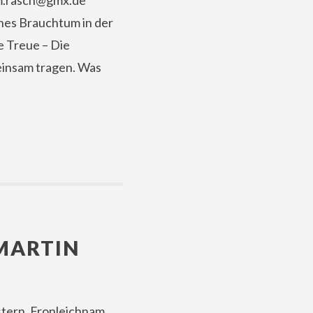
m.rasch@gmx.de
hes Brauchtum in der
e Treue – Die
meinsam tragen. Was
 MARTIN
tern, Fronleichnam,