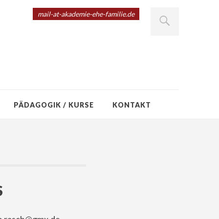
mail-at-akademie-ehe-familie.de
PÄDAGOGIK / KURSE
KONTAKT
S