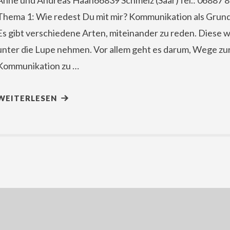
Anne und Andreas Haan66839 Schmelz (Saar)Tel.: 0688
Thema 1: Wie redest Du mit mir? Kommunikation als Grun
Es gibt verschiedene Arten, miteinander zu reden. Diese 
unter die Lupe nehmen. Vor allem geht es darum, Wege zu
Kommunikation zu …
WEITERLESEN