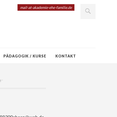
mail-at-akademie-ehe-familie.de
PÄDAGOGIK / KURSE
KONTAKT
T
’