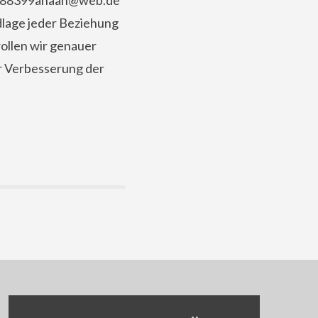
7 888399ahaan@web.de
dlage jeder Beziehung
wollen wir genauer
r Verbesserung der