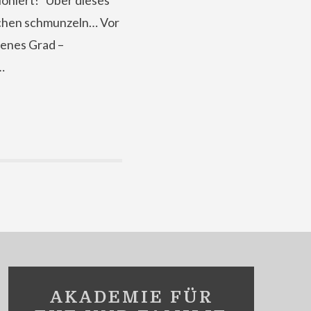
oniert!“ Über dieses
ßchen schmunzeln… Vor
ffenes Grad –
…
AKADEMIE FÜR