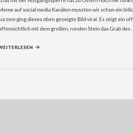
„Das mit der Ausgangssperre hat zu Ostern noch nie funkti
Meme auf social media Kanälen mussten wir schon ein bi
kurzem ging dieses oben gezeigte Bild viral. Es zeigt ein o
offensichtlich mit dem großen, runden Stein das Grab des 
WEITERLESEN