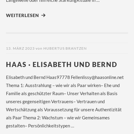
Langeweile oder hilfreiche StärkungRituale in …
WEITERLESEN
13. MÄRZ 2023
von
HUBERTUS BRANTZEN
HAAS · ELISABETH UND BERND
Elisabeth und Bernd Haas97778 Fellenlissy@haasonline.net
Thema 1: Ausstrahlung – wie wir als Paar wirken– Ehe und
Familie als geschützter Raum– Unser Verhalten als Basis
unseres gegenseitigen Vertrauens– Vertrauen und
Wertschätzung als Voraussetzung für unsere Authentizität
als Paar Thema 2: Wachstum – wie wir Gemeinsames
gestalten– Persönlichkeitstypen …