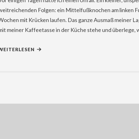
Vor einigen Tagen hatte ich einen Unfall. Ein kleiner, unspe
weitreichenden Folgen: ein Mittelfußknochen am linken Fu
Wochen mit Krücken laufen. Das ganze Ausmaß meiner Lage 
mit meiner Kaffeetasse in der Küche stehe und überlege, 
WEITERLESEN