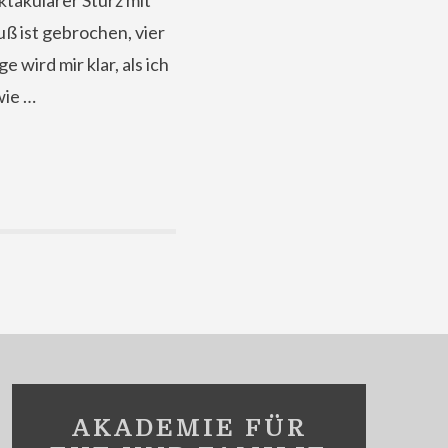
ktakulärer Sturz mit
ß ist gebrochen, vier
wird mir klar, als ich
wie …
AKADEMIE FÜR