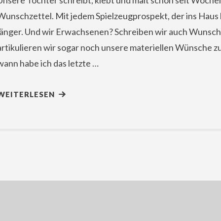
Unsere Tochter schreibt, klebt und malt schon seit Woche
Wunschzettel. Mit jedem Spielzeugprospekt, der ins Haus 
länger. Und wir Erwachsenen? Schreiben wir auch Wunschz
artikulieren wir sogar noch unsere materiellen Wünsche 
wann habe ich das letzte …
WEITERLESEN