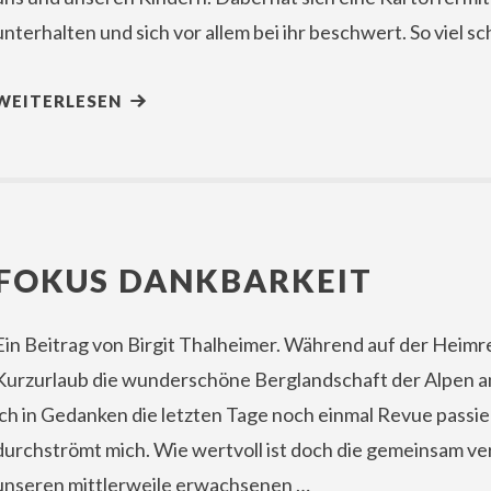
unterhalten und sich vor allem bei ihr beschwert. So viel s
WEITERLESEN
FOKUS DANKBARKEIT
Ein Beitrag von Birgit Thalheimer. Während auf der Heim
Kurzurlaub die wunderschöne Berglandschaft der Alpen an 
ich in Gedanken die letzten Tage noch einmal Revue passi
durchströmt mich. Wie wertvoll ist doch die gemeinsam ve
unseren mittlerweile erwachsenen …