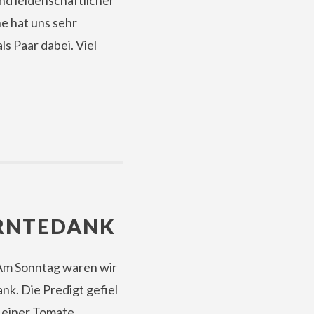
nd leidenschaftlicher
e hat uns sehr
ls Paar dabei. Viel
ERNTEDANK
 Am Sonntag waren wir
nk. Die Predigt gefiel
t einer Tomate