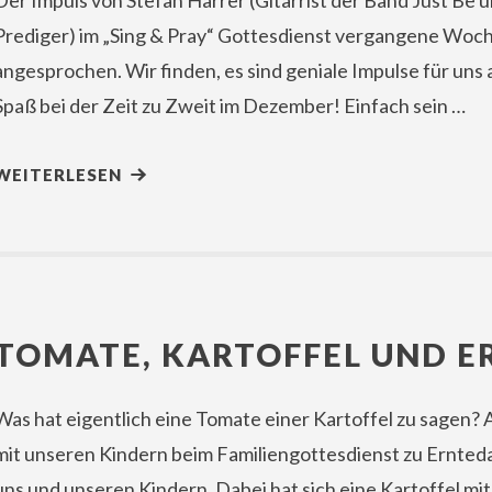
Der Impuls von Stefan Harrer (Gitarrist der Band Just Be u
Prediger) im „Sing & Pray“ Gottesdienst vergangene Woch
angesprochen. Wir finden, es sind geniale Impulse für uns a
Spaß bei der Zeit zu Zweit im Dezember! Einfach sein …
WEITERLESEN
TOMATE, KARTOFFEL UND 
Was hat eigentlich eine Tomate einer Kartoffel zu sagen?
mit unseren Kindern beim Familiengottesdienst zu Ernteda
uns und unseren Kindern. Dabei hat sich eine Kartoffel mi